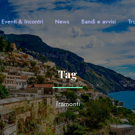
Eventi & Incontri
News
Bandi e avvisi
Tr
Tag
Tramonti