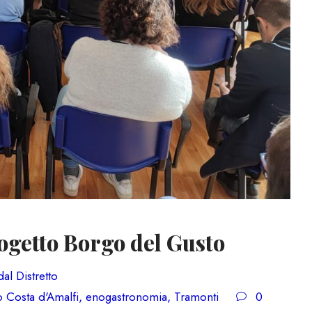
rogetto Borgo del Gusto
al Distretto
co Costa d'Amalfi
,
enogastronomia
,
Tramonti
0