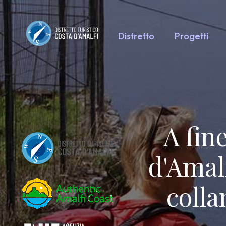
Distretto
Progetti
A fin
d'Amalf
colla