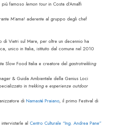
el più famoso
lemon tour
in Costa d’Amalfi
torante M’ama! aderente al gruppo degli chef
o di Vietri sul Mare, per oltre un decennio ha
ca, unico in Italia, istituito dal comune nel 2010
nte Slow Food Italia e creatore del
gastrotrekking
nager & Guida Ambientale della Genius Loci
pecializzato in
trekking
e
esperienze outdoor
anizzatore di
Namasté Praiano
, il primo Festival di
intervistarle al
Centro Culturale “Ing. Andrea Pane”