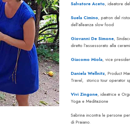
Salvatore Aceto
, ideatore d
Suela Cimino
, patron del ris
dell’alleanza slow food
Giovanni De Simone
, Sindac
diretto l’assessorato alla cerami
Giacomo Miola
, vice preside
Daniela Wellnitz
, Product Ma
Travel, storico tour operator s
Vivi Zingone
, ideatrice e Org
Yoga e Meditazione
Sabrina incontra le persone per 
di Praiano.