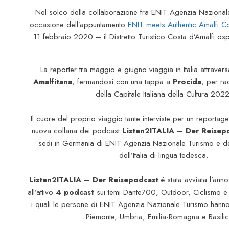
Nel solco della collaborazione fra ENIT Agenzia Nazional
occasione dell’appuntamento
ENIT meets Authentic Amalfi C
11 febbraio 2020 – il Distretto Turistico Costa d’Amalfi os
La reporter tra maggio e giugno viaggia in Italia attrave
Amalfitana
, fermandosi con una tappa a
Procida
, per ra
della Capitale Italiana della Cultura 2022
Il cuore del proprio viaggio tante interviste per un reportage
nuova collana dei podcast
Listen2ITALIA – Der Reisep
sedi in Germania di ENIT Agenzia Nazionale Turismo e de
dell’Italia di lingua tedesca.
Listen2ITALIA – Der Reisepodcast
é stata avviata l’ann
all’attivo
4 podcast
sui temi Dante700, Outdoor, Ciclismo e
i quali le persone di ENIT Agenzia Nazionale Turismo hanno 
Piemonte, Umbria, Emilia-Romagna e Basilic