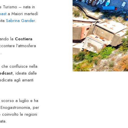
e Turismo – nata in
oast
a Maiori martedì
pita
Sabrina Gander
.
rsando la
Costiera
ccontare l’atmosfera
.
 che confluisce nella
odcast
, ideata dalle
dicata agli amanti
o scorso a luglio
e ha
 Enogastronomia, per
coinvolto le regioni
ata.