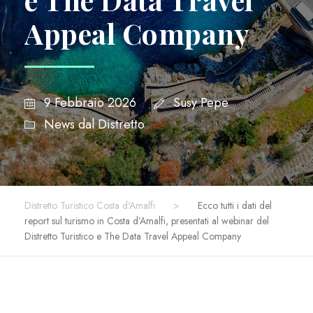
Appeal Company
9 Febbraio 2026
Susy Pepe
News dal Distretto
Distretto Turistico Costa d'Amalfi
>
Ecco tutti i dati del
report sul turismo in Costa d’Amalfi, presentati al webinar del
Distretto Turistico e The Data Travel Appeal Company