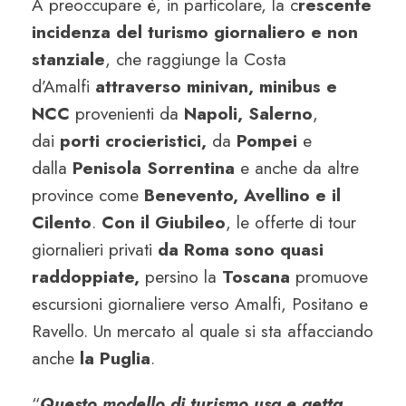
A preoccupare è, in particolare, la c
rescente
incidenza del turismo giornaliero e non
stanziale
, che raggiunge la Costa
d’Amalfi
attraverso minivan, minibus e
NCC
provenienti da
Napoli,
Salerno
,
dai
porti crocieristici,
da
Pompei
e
dalla
Penisola Sorrentina
e anche da altre
province come
Benevento, Avellino e il
Cilento
.
Con il Giubileo
, le offerte di tour
giornalieri privati
da Roma sono quasi
raddoppiate,
persino la
Toscana
promuove
escursioni giornaliere verso Amalfi, Positano e
Ravello. Un mercato al quale si sta affacciando
anche
la Puglia
.
“
Questo modello di turismo usa e getta