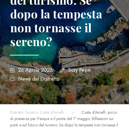
dopo la tempesta
non tornasse il
sereno?
26 Aprile 2025
Susy Pepe
News dal Distretto
Distretto Turistico Costa d'Amalfi
>
Costa d’Amalfi: picco
di presenze per Pasqua e il ponte del 1° maggio. Riflessioni sui
ponti e sul futuro del turismo. Se dopo la tempesta non tornasse il