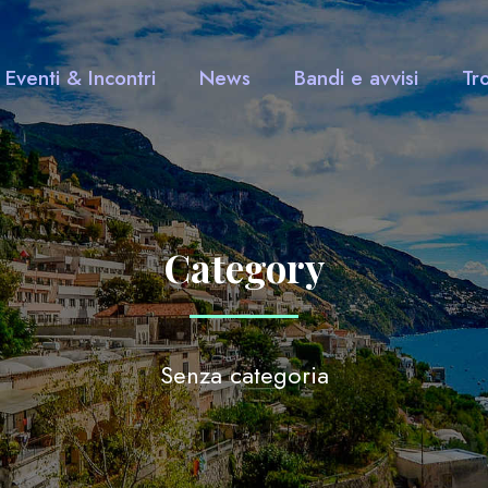
Eventi & Incontri
News
Bandi e avvisi
Tr
Category
Senza categoria